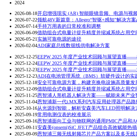
2024
2026-08-18
开启增强现实 (AR) 智能眼镜音频、电源与视
2026-07-22
领航48V新篇章：Allegro“智驱+感知”解决方
2026-07-14
手持万用表的日常校准和调整
2026-06-09
借助组合式电量计提升精度并缩减系统占用空
2026-05-21
实施可靠电源的途径
2026-02-04
ADI家庭总线数据线供电解决方案
2025-12-25
EEPW 2025 年度产业技术回顾与展望直播—
2025-12-24
EEPW 2025 年度产业技术回顾与展望直播—
2025-12-23
EEPW 2025 年度产业技术回顾与展望直播—
2025-12-23
ADI在电池管理系统（BMS）软硬件设计的实
2025-12-18
安全可靠电源方案，构建充换电设施高质量发
2025-12-09
借助组合式电量计提升精度并缩减系统占用空
2025-11-25
恩智浦人形机器人解决方案——赋能未来产业
2025-11-04
恩智浦新一代i.MX系列汽车应用处理器产品路
2025-10-16
从光源到智能，解析安森美汽车LED照明解决
2025-09-19
常用电测仪表的校准展示
2025-09-16
恩智浦面向工业与物联网的通用PMIC产品和A
2025-09-11
安森美(onsemi)SiC JFET产品组合高效赋能
2025-09-09
恩智浦三频无线射频芯片产品方案以及多无线