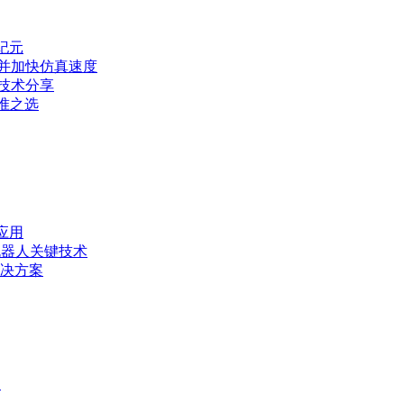
纪元
真，并加快仿真速度
X技术分享
精准之选
应用
/机器人关键技术
解决方案
用