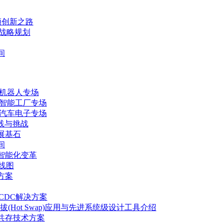
频创新之路
案战略规划
间
—机器人专场
—智能工厂专场
—汽车电子专场
践与挑战
展基石
间
智能化变革
线图
方案
CDC解决方案
热插拔(Hot Swap)应用与先进系统级设计工具介绍
共存技术方案