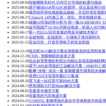
2025-09-04
智能网联车时代 闪存芯片市场的机遇与挑战
2025-09-03
易于驱动SAR型ADC的原理、优点及应用介绍
2025-08-28
盛思锐环境传感器新品揭秘：开启环境监测新
2025-08-27
LTspice®︎ 24仿真工具：优化、简化电路仿
2025-08-21
端侧AI市场趋势分析与 得一微AI-MEMORY 
2025-08-20
金升阳国产10-50A升降压电源：机器人动力
2025-06-17
新一代EEA/区控发展趋势及关键技术探讨
2025-05-21
全链智联 · 全域质控：引领电子质控新时代
2025-01-15
安全闪存：打造车用电子的安全防线
2024-12-19
低功耗Wi-Fi解决方案在智能家居的应用和发展
2024-12-18
UWB - 智能物联的未来之星
2024-11-26
结合超宽带测距和雷达功能以实现高级物联网
2024-10-24
基于i.MX处理器的工业解决方案：HMI/PLC
2024-10-22
酷爽”连接“ 清凉一夏 探索暖通空调系统连接
2024-09-05
使用S32Z/E实现车载ECU集成
2024-08-20
英飞凌一站式高可靠BMS方案
2024-08-13
恩智浦助力打造Matter解决方案
2024-08-02
安森美光储充方案
2024-06-18
安森美的汽车电源方案
2024-03-21
COMSOL 多物理场仿真在半导体制造中的应
2024-03-19
如何校准钳形电流表