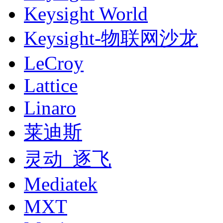
Keysight World
Keysight-物联网沙龙
LeCroy
Lattice
Linaro
莱迪斯
灵动_逐飞
Mediatek
MXT