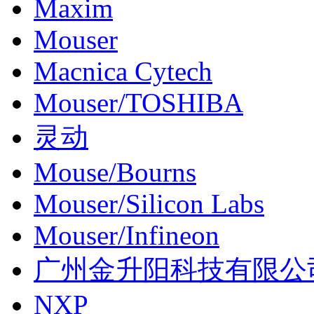
Maxim
Mouser
Macnica Cytech
Mouser/TOSHIBA
灵动
Mouse/Bourns
Mouser/Silicon Labs
Mouser/Infineon
广州金升阳科技有限公
NXP