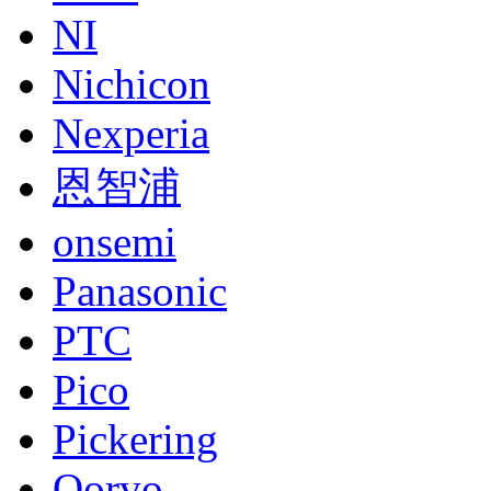
NI
Nichicon
Nexperia
恩智浦
onsemi
Panasonic
PTC
Pico
Pickering
Qorvo