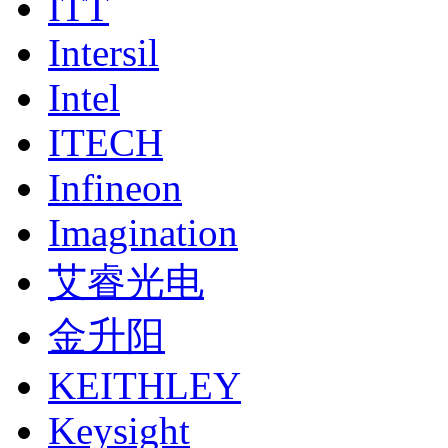
ITT
Intersil
Intel
ITECH
Infineon
Imagination
艾睿光电
金升阳
KEITHLEY
Keysight