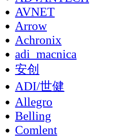
AVNET
Arrow
Achronix
adi_macnica
安创
ADI/世健
Allegro
Belling
Comlent