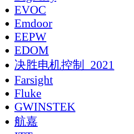
EVOC
Emdoor
EEPW
EDOM
决胜电机控制_2021
Farsight
Fluke
GWINSTEK
航嘉