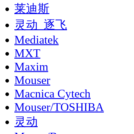
莱迪斯
灵动_逐飞
Mediatek
MXT
Maxim
Mouser
Macnica Cytech
Mouser/TOSHIBA
灵动