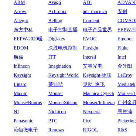
ARM
Avago
ADI
ADVAN
Arrow
Achronix
adi_macnica
安创
Allegro
Belling
Comlent
COMSO
东方中科
电子控制直播
电子产品世界
EEPW-2
心周-11
EEPW-2020暖
Digi-key
EVOC
Emdoor
心周-12月2日
EDOM
决胜电机控制
Farsight
Fluke
_2021
航嘉
ITT
Intersil
Intel
Infineon
Imagination
艾睿光电
金升阳
Keysight
Keysight World
Keysight-物联
LeCroy
网沙龙
Linaro
莱迪斯
灵动_逐飞
Mediatek
Maxim
Mouser
Macnica Cytech
Mouser
Mouse/Bourns
Mouser/Silicon
Mouser/Infineon
广州金
Labs
技有限
NI
Nichicon
Nexperia
恩智浦
Panasonic
PTC
Pico
Pickering
沁恒微电子
Renesas
RIGOL
R&S