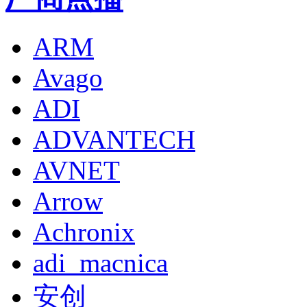
ARM
Avago
ADI
ADVANTECH
AVNET
Arrow
Achronix
adi_macnica
安创