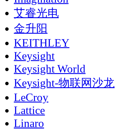
艾睿光电
金升阳
KEITHLEY
Keysight
Keysight World
Keysight-物联网沙龙
LeCroy
Lattice
Linaro