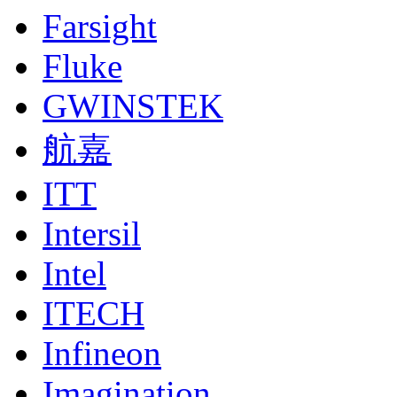
Farsight
Fluke
GWINSTEK
航嘉
ITT
Intersil
Intel
ITECH
Infineon
Imagination