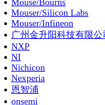
Mouse/Bourns
Mouser/Silicon Labs
Mouser/Infineon
广州金升阳科技有限公
NXP
NI
Nichicon
Nexperia
恩智浦
onsemi