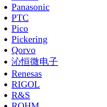
Panasonic
PTC
Pico
Pickering
Qorvo
沁恒微电子
Renesas
RIGOL
R&S
ROHM