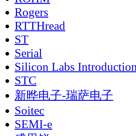
Rogers
RTTHread
ST
Serial
Silicon Labs Introductio
STC
新晔电子-瑞萨电子
Soitec
SEMI-e