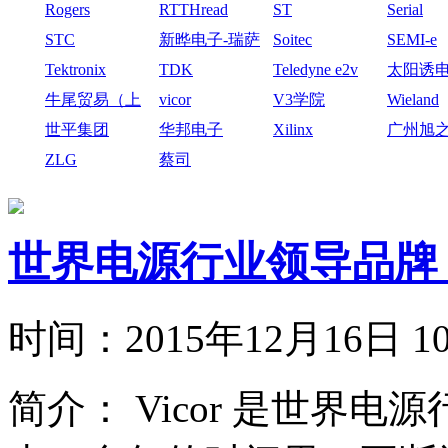
Rogers
RTTHread
ST
Serial
STC
新晔电子-瑞萨
Soitec
SEMI-e
电子
Tektronix
TDK
Teledyne e2v
太阳诱
牛尾贸易（上
vicor
V3学院
Wieland
海）有限公司
世平集团
华邦电子
Xilinx
广州旭
技有限
ZLG
蔡司
世界电源行业领导品牌
时间：
2015年12月16日
简介：
Vicor 是世界