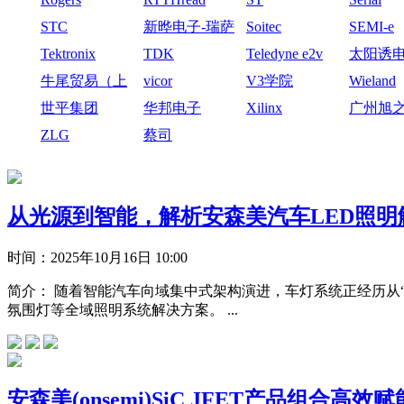
STC
新晔电子-瑞萨
Soitec
SEMI-e
电子
Tektronix
TDK
Teledyne e2v
太阳诱
牛尾贸易（上
vicor
V3学院
Wieland
海）有限公司
世平集团
华邦电子
Xilinx
广州旭
技有限
ZLG
蔡司
从光源到智能，解析安森美汽车LED照明
时间：
2025年10月16日 10:00
简介：
随着智能汽车向域集中式架构演进，车灯系统正经历从“
氛围灯等全域照明系统解决方案。 ...
安森美(onsemi)SiC JFET产品组合高