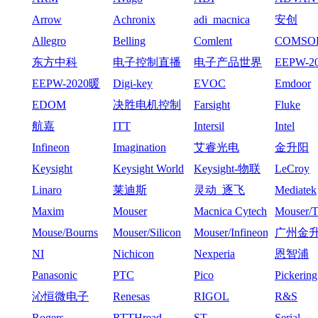
Arrow
Achronix
adi_macnica
安创
Allegro
Belling
Comlent
COMSO
东方中科
电子控制直播
电子产品世界
EEPW-2
心周-11
EEPW-2020暖
Digi-key
EVOC
Emdoor
心周-12月2日
EDOM
决胜电机控制
Farsight
Fluke
_2021
航嘉
ITT
Intersil
Intel
Infineon
Imagination
艾睿光电
金升阳
Keysight
Keysight World
Keysight-物联
LeCroy
网沙龙
Linaro
莱迪斯
灵动_逐飞
Mediatek
Maxim
Mouser
Macnica Cytech
Mouser
Mouse/Bourns
Mouser/Silicon
Mouser/Infineon
广州金
Labs
技有限
NI
Nichicon
Nexperia
恩智浦
Panasonic
PTC
Pico
Pickering
沁恒微电子
Renesas
RIGOL
R&S
Rogers
RTTHread
ST
Serial