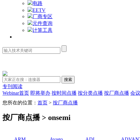
电路
EETV
厂商专区
元件查询
计算工具
资料库
专刊阅读
Webinar首页
即将举办
按时间点播
按分类点播
按厂商点播
会
您所在的位置：
首页
>
按厂商点播
按厂商点播 > onsemi
ARM
Avago
ADI
ADVAN