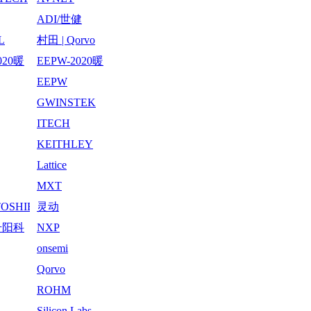
ADI/世健
L
村田 | Qorvo
020暖
EEPW-2020暖
月30日
心周-12月1日
EEPW
GWINSTEK
ITECH
KEITHLEY
Lattice
MXT
/TOSHIBA
灵动
升阳科
NXP
公司
onsemi
Qorvo
ROHM
Silicon Labs