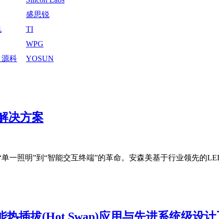
Introduction
盛思锐
电
TI
WPG
之源科
YOSUN
公司
解决方案
单一照明”到“智能交互终端”的革命。安森美基于行业领先的L
效赋能热插拔(Hot Swap)应用与先进系统级设