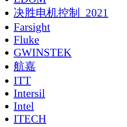
决胜电机控制_2021
Farsight
Fluke
GWINSTEK
航嘉
ITT
Intersil
Intel
ITECH