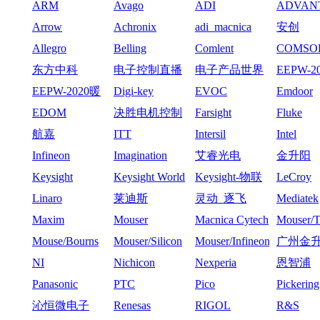
ARM
Avago
ADI
ADVAN
Arrow
Achronix
adi_macnica
安创
Allegro
Belling
Comlent
COMSO
东方中科
电子控制直播
电子产品世界
EEPW-2
心周-11
EEPW-2020暖
Digi-key
EVOC
Emdoor
心周-12月2日
EDOM
决胜电机控制
Farsight
Fluke
_2021
航嘉
ITT
Intersil
Intel
Infineon
Imagination
艾睿光电
金升阳
Keysight
Keysight World
Keysight-物联
LeCroy
网沙龙
Linaro
莱迪斯
灵动_逐飞
Mediatek
Maxim
Mouser
Macnica Cytech
Mouser
Mouse/Bourns
Mouser/Silicon
Mouser/Infineon
广州金
Labs
技有限
NI
Nichicon
Nexperia
恩智浦
Panasonic
PTC
Pico
Pickering
沁恒微电子
Renesas
RIGOL
R&S