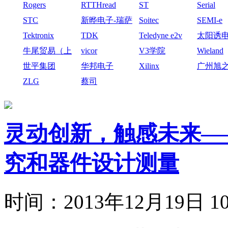
Rogers
RTTHread
ST
Serial
STC
新晔电子-瑞萨
Soitec
SEMI-e
电子
Tektronix
TDK
Teledyne e2v
太阳诱
牛尾贸易（上
vicor
V3学院
Wieland
海）有限公司
世平集团
华邦电子
Xilinx
广州旭
技有限
ZLG
蔡司
灵动创新，触感未来—
究和器件设计测量
时间：
2013年12月19日