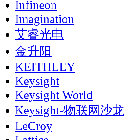
Infineon
Imagination
艾睿光电
金升阳
KEITHLEY
Keysight
Keysight World
Keysight-物联网沙龙
LeCroy
Lattice