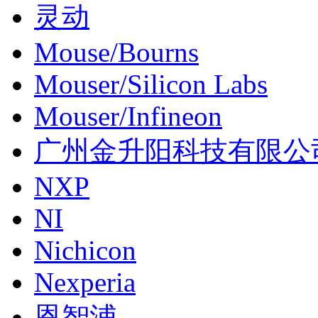
灵动
Mouse/Bourns
Mouser/Silicon Labs
Mouser/Infineon
广州金升阳科技有限公
NXP
NI
Nichicon
Nexperia
恩智浦