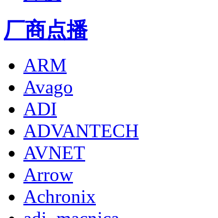
厂商点播
ARM
Avago
ADI
ADVANTECH
AVNET
Arrow
Achronix