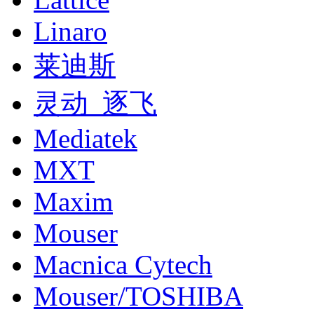
Linaro
莱迪斯
灵动_逐飞
Mediatek
MXT
Maxim
Mouser
Macnica Cytech
Mouser/TOSHIBA