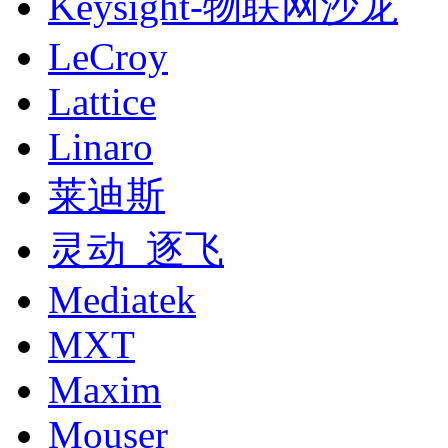
Keysight-物联网沙龙
LeCroy
Lattice
Linaro
莱迪斯
灵动_逐飞
Mediatek
MXT
Maxim
Mouser