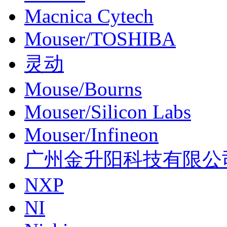
Macnica Cytech
Mouser/TOSHIBA
灵动
Mouse/Bourns
Mouser/Silicon Labs
Mouser/Infineon
广州金升阳科技有限公
NXP
NI