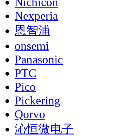
Nichicon
Nexperia
恩智浦
onsemi
Panasonic
PTC
Pico
Pickering
Qorvo
沁恒微电子