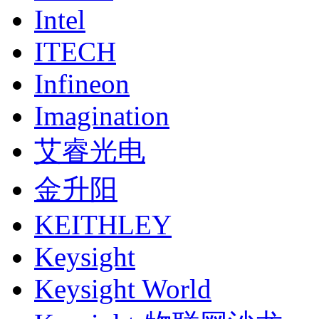
Intel
ITECH
Infineon
Imagination
艾睿光电
金升阳
KEITHLEY
Keysight
Keysight World