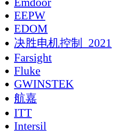
Emdoor
EEPW
EDOM
决胜电机控制_2021
Farsight
Fluke
GWINSTEK
航嘉
ITT
Intersil