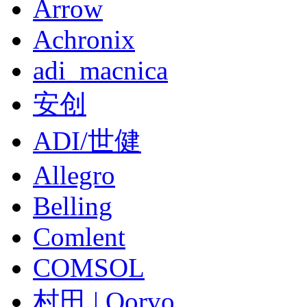
Arrow
Achronix
adi_macnica
安创
ADI/世健
Allegro
Belling
Comlent
COMSOL
村田 | Qorvo