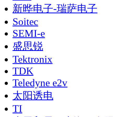
新晔电子-瑞萨电子
Soitec
SEMI-e
盛思锐
Tektronix
TDK
Teledyne e2v
太阳诱电
TI