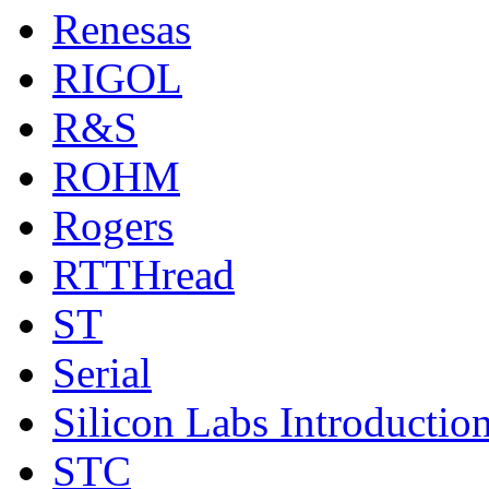
Renesas
RIGOL
R&S
ROHM
Rogers
RTTHread
ST
Serial
Silicon Labs Introductio
STC