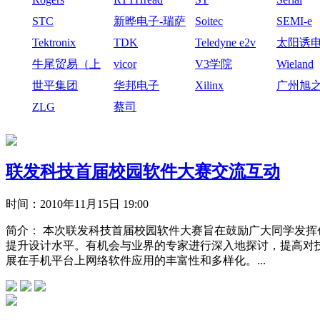
STC
新晔电子-瑞萨
Soitec
SEMI-e
电子
Tektronix
TDK
Teledyne e2v
太阳诱
牛尾贸易（上
vicor
V3学院
Wieland
海）有限公司
世平集团
华邦电子
Xilinx
广州旭
技有限
ZLG
蔡司
联发科技首届校园软件大赛交流互动
时间：
2010年11月15日 19:00
简介：
本次联发科技首届校园软件大赛旨在鼓励广大同学发挥
提升设计水平。有机会与业界的专家进行深入地探讨，提高对技
展在手机平台上网络软件应用的丰富性和多样化。...