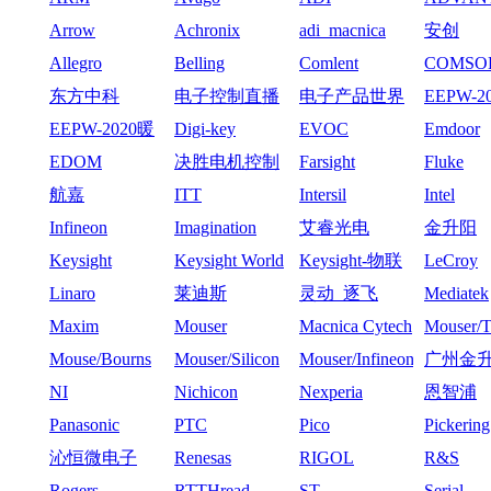
Arrow
Achronix
adi_macnica
安创
Allegro
Belling
Comlent
COMSO
东方中科
电子控制直播
电子产品世界
EEPW-2
心周-11
EEPW-2020暖
Digi-key
EVOC
Emdoor
心周-12月2日
EDOM
决胜电机控制
Farsight
Fluke
_2021
航嘉
ITT
Intersil
Intel
Infineon
Imagination
艾睿光电
金升阳
Keysight
Keysight World
Keysight-物联
LeCroy
网沙龙
Linaro
莱迪斯
灵动_逐飞
Mediatek
Maxim
Mouser
Macnica Cytech
Mouser
Mouse/Bourns
Mouser/Silicon
Mouser/Infineon
广州金
Labs
技有限
NI
Nichicon
Nexperia
恩智浦
Panasonic
PTC
Pico
Pickering
沁恒微电子
Renesas
RIGOL
R&S
Rogers
RTTHread
ST
Serial