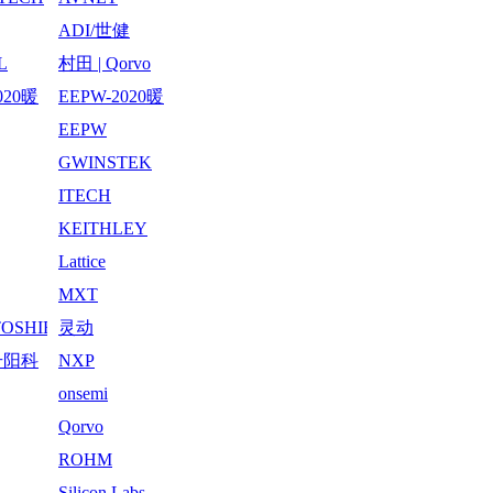
ADI/世健
L
村田 | Qorvo
020暖
EEPW-2020暖
月30日
心周-12月1日
EEPW
GWINSTEK
ITECH
KEITHLEY
Lattice
MXT
/TOSHIBA
灵动
升阳科
NXP
公司
onsemi
Qorvo
ROHM
Silicon Labs