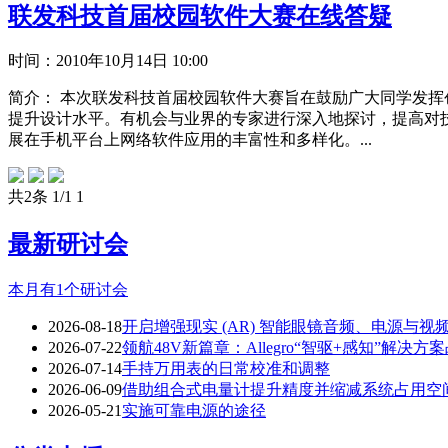
联发科技首届校园软件大赛在线答疑
时间：
2010年10月14日 10:00
简介：
本次联发科技首届校园软件大赛旨在鼓励广大同学发挥
提升设计水平。有机会与业界的专家进行深入地探讨，提高对技
展在手机平台上网络软件应用的丰富性和多样化。...
共2条 1/1
1
最新研讨会
本月有
1
个研讨会
2026-08-18
开启增强现实 (AR) 智能眼镜音频、电源与视
2026-07-22
领航48V新篇章：Allegro“智驱+感知”解决方
2026-07-14
手持万用表的日常校准和调整
2026-06-09
借助组合式电量计提升精度并缩减系统占用空
2026-05-21
实施可靠电源的途径