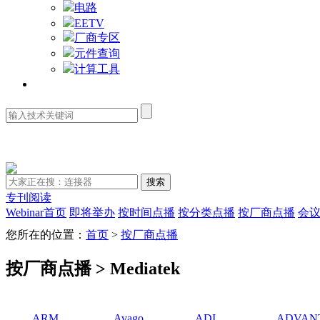
电路
EETV
厂商专区
元件查询
计算工具
资料库
专刊阅读
Webinar首页
即将举办
按时间点播
按分类点播
按厂商点播
会
您所在的位置：
首页
>
按厂商点播
按厂商点播 > Mediatek
ARM
Avago
ADI
ADVAN