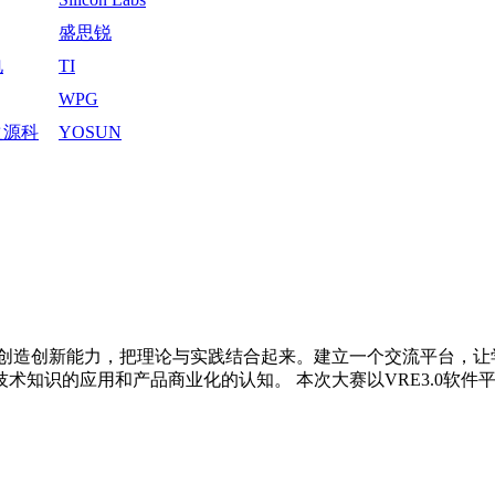
Introduction
盛思锐
电
TI
WPG
之源科
YOSUN
公司
创造创新能力，把理论与实践结合起来。建立一个交流平台，让
术知识的应用和产品商业化的认知。 本次大赛以VRE3.0软