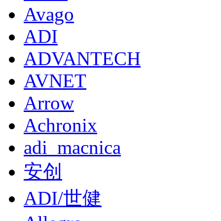
Avago
ADI
ADVANTECH
AVNET
Arrow
Achronix
adi_macnica
安创
ADI/世健