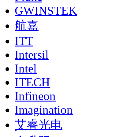
GWINSTEK
航嘉
ITT
Intersil
Intel
ITECH
Infineon
Imagination
艾睿光电