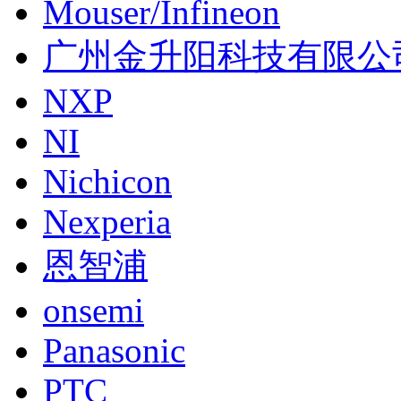
Mouser/Infineon
广州金升阳科技有限公
NXP
NI
Nichicon
Nexperia
恩智浦
onsemi
Panasonic
PTC